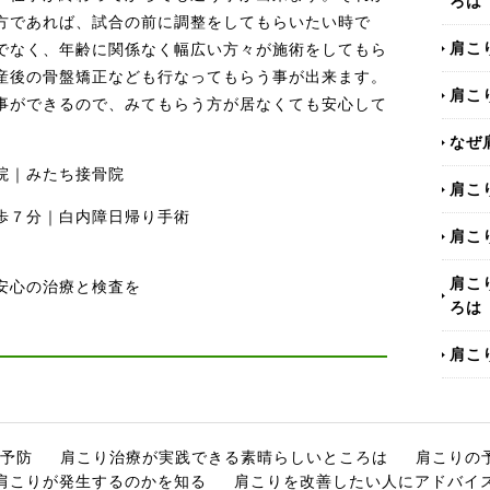
ろは
方であれば、試合の前に調整をしてもらいたい時で
肩こ
でなく、年齢に関係なく幅広い方々が施術をしてもら
産後の骨盤矯正なども行なってもらう事が出来ます。
肩こ
事ができるので、みてもらう方が居なくても安心して
なぜ
院｜みたち接骨院
肩こ
歩７分｜白内障日帰り手術
肩こ
肩こ
安心の治療と検査を
ろは
肩こ
予防
肩こり治療が実践できる素晴らしいところは
肩こりの
肩こりが発生するのかを知る
肩こりを改善したい人にアドバイ