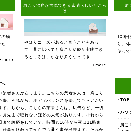
防
肩こり治療が実践できる素晴らしいところ
肩
は
方の場
100
やはりニーズがあると言うこともあっ
いた
り、体
て、昔に比べても肩こり治療が実践でき
使って
るところは、かなり多くなってき
more
more
へ
い業者さんがあります。こちらの業者さんは、肩こり
TOP
外傷、それから、ボディバランスを整えてもらいたい
ます。しかも、こちらの業者さんは、広告など、一切
パソ
ヶ月先まで取れないほどの人気があります。それから
まで診療をしていて、時間も10時から夜は21時ま
肩こ
、仕事が終わってからでも通う事が出来ます。それか