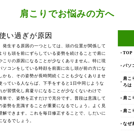
肩こりでお悩みの方へ
使い過ぎが原因
、発生する原因の一つとしては、頭の位置が関係して
TOP
よりも頭を前にずらしている姿勢を続けることで肩に
やこりの原因になることが少なくありません。特に現
パソ
パソコンをしている時顔を前面に出し頭が前の方にな
しかも、その姿勢が長時間続くことも少なくありませ
肩こ
使っている人ならば、下手をすると1日中同じような
ろは
れが習慣化し肩凝りになることが少なくないわけで
肩こ
簡単で、姿勢を正すだけで充分です。普段は意識して
の姿勢を意識することが重要になるでしょう。よく見
肩こ
理解できます。これを毎日修正することで、しだいに
になるでしょう。
なぜ