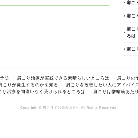
肩こ
肩こ
肩こ
ろは
肩こ
予防
肩こり治療が実践できる素晴らしいところは
肩こりの
肩こりが発生するのかを知る
肩こりを改善したい人にアドバイ
こり治療を間違いなく受けられるところは
肩こりは僧帽筋あた
Copyright © 肩こりでお悩みの方へ All Rights Reserved.